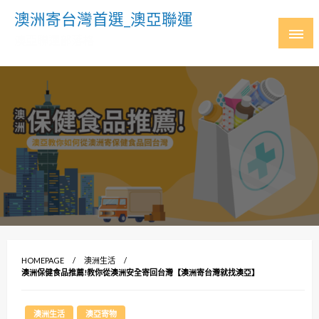
Skip
澳洲寄台灣首選_澳亞聯運
to
澳亞聯運部落格
content
HOMEPAGE
澳洲生活
澳洲保健食品推薦!教你從澳洲安全寄回台灣【澳洲寄台灣就找澳亞】
澳洲生活
澳亞寄物