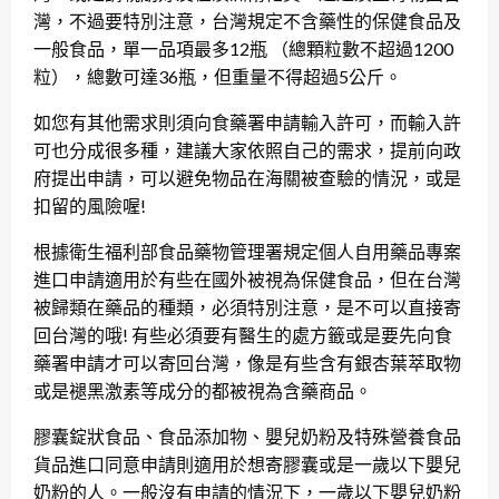
灣，不過要特別注意，台灣規定不含藥性的保健食品及
一般食品，單一品項最多12瓶 （總顆粒數不超過1200
粒），總數可達36瓶，但重量不得超過5公斤。
如您有其他需求則須向食藥署申請輸入許可，而輸入許
可也分成很多種，建議大家依照自己的需求，提前向政
府提出申請，可以避免物品在海關被查驗的情況，或是
扣留的風險喔!
根據衛生福利部食品藥物管理署規定
個人自用藥品專案
進口申請
適用於有些在國外被視為保健食品，但在台灣
被歸類在藥品的種類，必須特別注意，是不可以直接寄
回台灣的哦! 有些必須要有醫生的處方籤或是要先向食
藥署申請才可以寄回台灣，像是有些含有銀杏葉萃取物
或是褪黑激素等成分的都被視為含藥商品。
膠囊錠狀食品、食品添加物、嬰兒奶粉及特殊營養食品
貨品進口同意申請
則適用於想寄膠囊或是一歲以下嬰兒
奶粉的人。一般沒有申請的情況下，一歲以下嬰兒奶粉