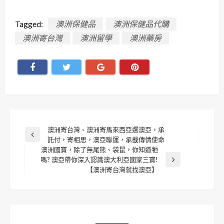
Tagged:
澳洲保健品
澳洲保健品代購
澳洲寄台灣
澳洲留學
澳洲藥房
文
澳洲寄台灣、澳洲寄馬來西亞選澳亞，承
Previous
託付，寄相思，澳亞聯運，承載傳情使命
章
Post
澳洲國寶，除了無尾熊、袋鼠，你知道牠
嗎? 澳亞帶你深入認識澳大利亞國家三寶!
Next
導
【澳洲寄台灣就找澳亞】
Post
覽