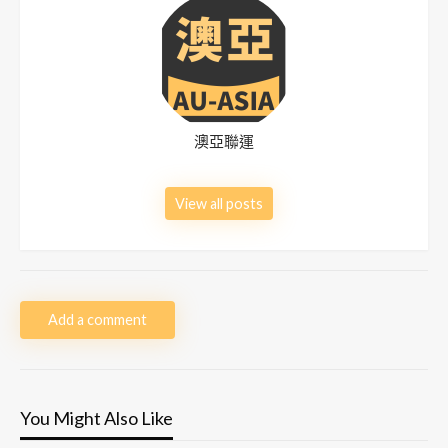
澳亞聯運
View all posts
Add a comment
You Might Also Like