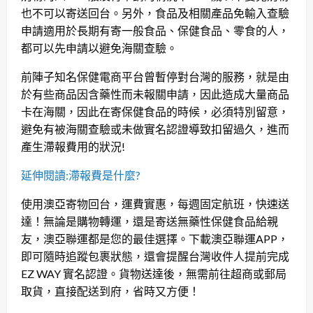
也不可以寄送回台。另外，
食品及相關產品免輸入查驗
申請
適用於長期有寄一般食品、保健食品、零食的人，
都可以先申請以避免海關查驗。
前陣子知名保健電商平台曾暫停對台灣的服務，就是由
於有些商品因含藥性而未報關申請，因此造成大量商品
卡在海關，因此在寄保健食品的時候，必須特別留意，
避免有被海關查驗或未做實名認證導致扣留過久，進而
產生滯報費用的狀況!
延伸閱讀:滯報費是什麼?
使用澳亞寄物回台，運費實惠，每週固定航班，快速送
達！無論是購物轉運，還是寄送無藥性保健食品給親
友，澳亞聯運都是您的最佳選擇。下載澳亞聯運APP，
即可隨時追蹤包裹狀態，還會提醒台灣收件人提前完成
EZ WAY 實名認證。貨物送達後，無需前往超商或郵局
取貨，直接配送到府，省時又方便！