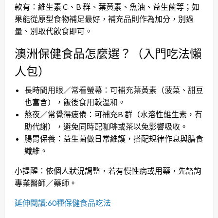
款有：維生素 C、B 群、葉黃素、魚油、益生菌等；如
果能從原型食物補足最好，補充品則作為加分，別過
量、別取代飲食即可。
澳洲保健食品怎麼選？（入門吃法懶
人包）
長時間用眼／常看螢幕：可補充葉黃素（菠菜、甜豆
也富含），飯後食用較溫和。
熬夜／常覺得疲倦：可補充B 群（水溶性維生素，有
助代謝），避免同時配咖啡或茶以免影響吸收。
腸胃保養：益生菌做日常維護，搭配規律作息與膳食
纖維。
小提醒：依個人狀況調整，若有慢性病或用藥，先諮詢
專業醫師／藥師。
延伸閱讀:60種保健食品吃法