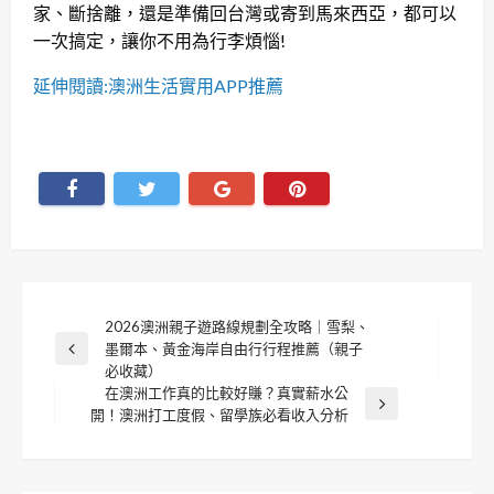
家、斷捨離，還是準備回台灣或寄到馬來西亞，都可以
一次搞定，讓你不用為行李煩惱!
延伸閱讀:澳洲生活實用APP推薦
文
2026澳洲親子遊路線規劃全攻略｜雪梨、
墨爾本、黃金海岸自由行行程推薦（親子
Previous
章
必收藏）
Post
在澳洲工作真的比較好賺？真實薪水公
導
Next
開！澳洲打工度假、留學族必看收入分析
Post
覽