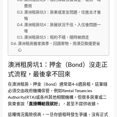
費用
澳洲租房坑3：房東或室友問題，住進去才後
悔
澳洲租房坑4：房屋狀況不佳，入住後問題一
堆
澳洲租房坑5：租約不穩，隨時被趕走
澳洲租房搬家換季、回國寄物，用澳亞聯運更省
心
澳洲租房坑1：押金（Bond）沒走正
式流程，最後拿不回來
在澳洲租房，押金（Bond）通常是4-6週房租，這筆錢
必須交由政府機構保管，例如Rental Tenancies
Authority(RTA)或各州其他相關機構。但很多房東或二
房東會說「
直接轉給我就好
」，甚至不提供收據。
這種情況風險很高，一旦你退租時發生爭議，沒有正式