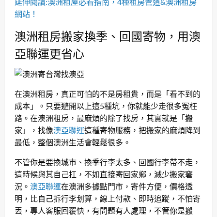
延伸閱讀:澳洲租屋必看指南，4種租房管道&澳洲租房
網站！
澳洲租房搬家換季、回國寄物，用澳
亞聯運更省心
在澳洲租房，真正可怕的不是房租貴，而是「看不到的
成本」。只要避開以上這5種坑，你就能少走很多冤枉
路。在澳洲租房，最麻煩的除了找房，其實就是「搬
家」，找像
澳亞聯運
這種寄物服務，把搬家的麻煩降到
最低，整個澳洲生活會輕鬆很多。
不管你是要換城市、換季行李太多、回國行李帶不走，
這時候與其自己扛，不如直接寄回家鄉，減少搬家窘
況。
澳亞聯運
在澳洲多據點門市，寄件方便，價格透
明，比自己拆行李划算，線上付款、即時追蹤，不怕寄
丟，專人客服回覆快，有問題有人處理，不管你是搬