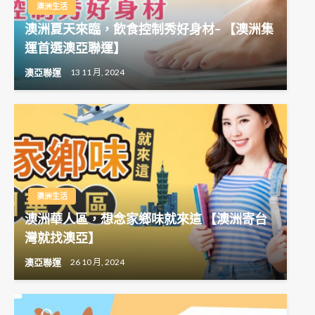
澳洲生活
澳洲夏天來臨，飲食控制秀好身材– 【澳洲集
運首選澳亞聯運】
澳亞聯運
13 11 月, 2024
澳洲生活
澳洲華人區，想念家鄉味就來這 【澳洲寄台
灣就找澳亞】
澳亞聯運
26 10 月, 2024