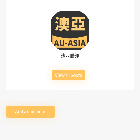
澳亞聯運
View all posts
Add a comment