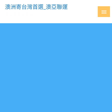
Skip
澳洲寄台灣首選_澳亞聯運
to
澳亞聯運部落格
content