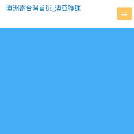
Skip
澳洲寄台灣首選_澳亞聯運
to
澳亞聯運部落格
content