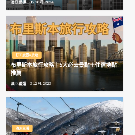
澳亞聯運
19 10 月, 2024
打工度假&旅遊
布里斯本旅行攻略｜5大必去景點＋住宿地點
推薦
澳亞聯運
5 12 月, 2025
澳洲生活