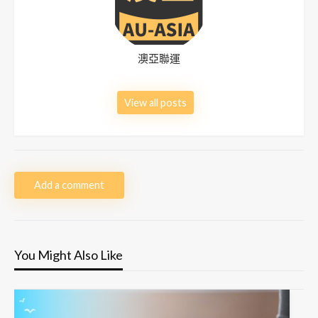
澳亞聯運
View all posts
Add a comment
You Might Also Like