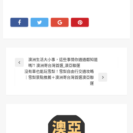
文
澳洲生活大小事，這些事情你通通都知道
Previous
嗎?! 澳洲寄台灣首選_澳亞聯運
章
Post
沒有車也能玩雪梨！雪梨自由行交通攻略
｜雪梨景點推薦＋澳洲寄台灣首選澳亞聯
Next
導
運
Post
覽