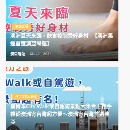
澳洲生活
澳洲夏天來臨，飲食控制秀好身材– 【澳洲集
運首選澳亞聯運】
澳亞聯運
13 11 月, 2024
打工度假&旅遊
墨爾本City Walk或自駕遊景點大集合！伴手
禮從澳洲寄台灣超方便～澳洲寄台灣首選澳
亞