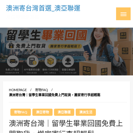
Skip
澳洲寄台灣首選_澳亞聯運
to
澳亞聯運部落格
content
HOMEPAGE
寄物FAQ
澳洲寄台灣｜留學生畢業回國免費上門取貨，搬家寄行李超輕鬆
寄物FAQ
澳亞寄物
澳亞聯運
澳洲生活
澳洲寄台灣｜留學生畢業回國免費上