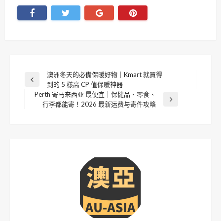
文
澳洲冬天的必備保暖好物｜Kmart 就買得
Previous
到的 5 樣高 CP 值保暖神器
章
Post
Perth 寄马来西亚 最便宜｜保健品、零食、
Next
行李都能寄！2026 最新运费与寄件攻略
導
Post
覽