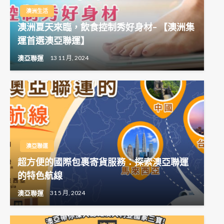
澳洲生活
澳洲夏天來臨，飲食控制秀好身材– 【澳洲集
運首選澳亞聯運】
澳亞聯運
13 11 月, 2024
澳亞聯運
超方便的國際包裹寄貨服務：探索澳亞聯運
的特色航線
澳亞聯運
31 5 月, 2024