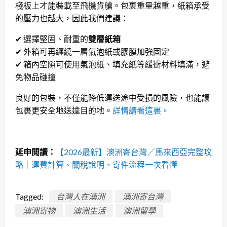
棧板上才能裝載至飛機貨艙。包裹重量越重，紙箱承受
的壓力也越大，因此我們建議：
✔ 選擇堅固、耐重的
雙層紙箱
✔ 外箱可再纏繞一層氣泡紙或膠膜加強固定
✔ 箱內空隙可使用氣泡紙、填充紙等緩衝材料填滿，避
免物品碰撞
良好的包裝，不僅能降低運送途中受損的風險，也能讓
包裹更安全地送達目的地。
詳情請看這裏。
延申閲讀：
【2026最新】澳洲寄台灣／馬來西亞完整攻
略｜運費計算、關稅說明、寄件流程一次看懂
Tagged:
台灣人在澳洲
澳洲寄台灣
澳洲寄物
澳洲生活
澳洲留學