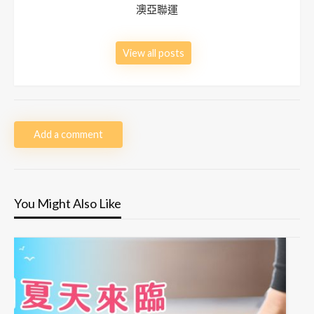
澳亞聯運
View all posts
Add a comment
You Might Also Like