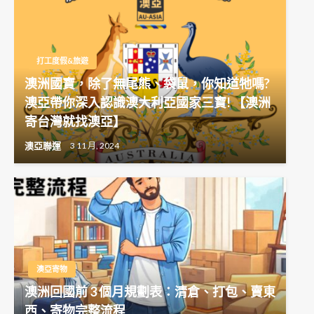
打工度假&旅遊
澳洲國寶，除了無尾熊、袋鼠，你知道牠嗎?
澳亞帶你深入認識澳大利亞國家三寶! 【澳洲
寄台灣就找澳亞】
澳亞聯運
3 11 月, 2024
澳亞寄物
澳洲回國前 3 個月規劃表：清倉、打包、賣東
西、寄物完整流程