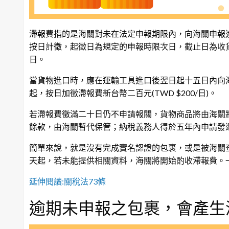
滯報費指的是海關對未在法定申報期限內，向海關申報
按日計徵，起徵日為規定的申報時限次日，截止日為收
日。
當貨物進口時，應在運輸工具進口後翌日起十五日內向
起，按日加徵滯報費新台幣二百元(TWD $200/日)。
若滯報費徵滿二十日仍不申請報關，貨物商品將由海關
餘款，由海關暫代保管；納稅義務人得於五年內申請發
簡單來說，就是沒有完成實名認證的包裹，或是被海關
天起，若未能提供相關資料，海關將開始酌收滯報費。一天
延伸閱讀:關稅法73條
逾期未申報之包裹，會產生