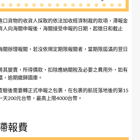
進口貨物的收貨人採取的依法加收經濟制裁的款項，滯報金
貨人向海關申報後，海關接受申報的日期，起徵日和截止
海關辦理報關，若沒依規定期限報關者，當期限屆滿的翌日
將其變賣，所得價款，扣除應納關稅及必要之費用外，如有
還，逾期繳歸國庫。
查驗後需要轉正式申報之包裹，在包裹的航班落地後的第15
200元台幣，最高上限4000台幣。
滯報費