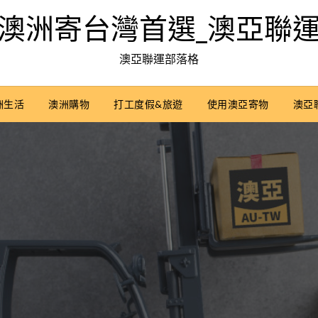
澳洲寄台灣首選_澳亞聯
澳亞聯運部落格
洲生活
澳洲購物
打工度假&旅遊
使用澳亞寄物
澳亞聯