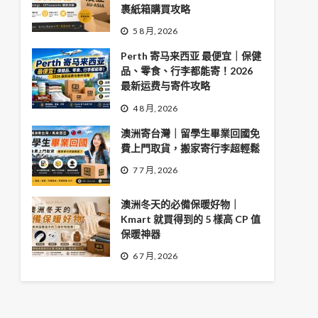
裹紙箱購買攻略
5 8 月, 2026
Perth 寄马来西亚 最便宜｜保健
品、零食、行李都能寄！2026
最新运费与寄件攻略
4 8 月, 2026
澳洲寄台灣｜留學生畢業回國免
費上門取貨，搬家寄行李超輕鬆
7 7 月, 2026
澳洲冬天的必備保暖好物｜
Kmart 就買得到的 5 樣高 CP 值
保暖神器
6 7 月, 2026