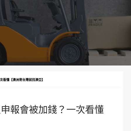
次看懂【澳洲寄台灣就找澳亞】
沒申報會被加錢？一次看懂