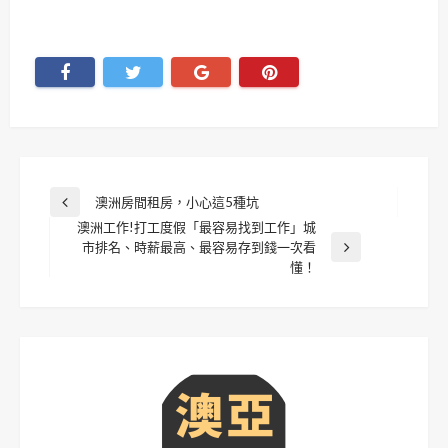
文
澳洲房間租房，小心這5種坑
Previous
澳洲工作!打工度假「最容易找到工作」城
Post
章
市排名、時薪最高、最容易存到錢一次看
Next
懂！
導
Post
覽