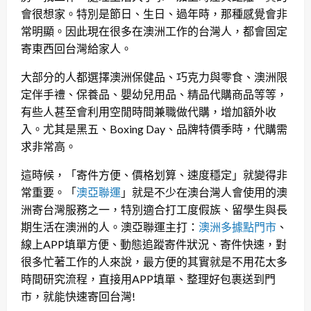
會很想家。特別是節日、生日、過年時，那種感覺會非
常明顯。因此現在很多在澳洲工作的台灣人，都會固定
寄東西回台灣給家人。
大部分的人都選擇澳洲保健品、巧克力與零食、澳洲限
定伴手禮、保養品、嬰幼兒用品、精品代購商品等等，
有些人甚至會利用空閒時間兼職做代購，增加額外收
入。尤其是黑五、Boxing Day、品牌特價季時，代購需
求非常高。
這時候，「寄件方便、價格划算、速度穩定」就變得非
常重要。「
澳亞聯運
」就是不少在澳台灣人會使用的澳
洲寄台灣服務之一，特別適合打工度假族、留學生與長
期生活在澳洲的人。澳亞聯運主打：
澳洲多據點門市
、
線上APP填單方便、動態追蹤寄件狀況、寄件快速，對
很多忙著工作的人來說，最方便的其實就是不用花太多
時間研究流程，直接用APP填單、整理好包裹送到門
市，就能快速寄回台灣!