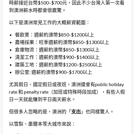
時薪接近台幣$500–$700元，因此不少台灣人第一次看
到澳洲薪水時都會很震驚。
以下是澳洲常見工作的大概薪資範圍：
餐飲業：週薪約澳幣$850-$1200以上
農場採果：旺季週薪約澳幣$850–$1300以上
倉庫物流：週薪約澳幣$850–$1300以上
清潔工作：週薪約澳幣$900–$1400以上
建築工地：週薪約澳幣$1200–$2500以上
辦公室: 週薪約澳幣$900–$1700以上
尤其假日、國定假日或夜班，澳洲還會有public holiday
rate 和 penalty rate（加班或特殊時段加成），有些人假
日一天就能賺到平日兩天薪水。
但很多人忽略的是，澳洲的「
支出
」也同樣驚人。
以雪梨、墨爾本等大城市來說：