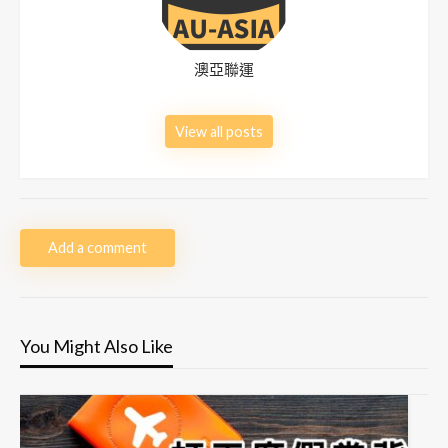
澳亞聯運
View all posts
Add a comment
You Might Also Like