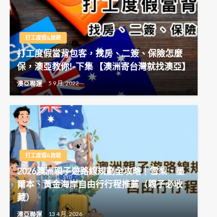
打工度假&旅遊
打工度假當背包客，找房、二簽、保險怎麼
保，澳亞教你!-下集 【澳洲寄台灣就找澳亞】
澳亞聯運
5 9 月, 2022
打工度假&旅遊
2026澳洲親子遊路線規劃全攻略｜雪梨、墨
爾本、黃金海岸自由行行程推薦（親子必收
藏）
澳亞聯運
13 4 月, 2026